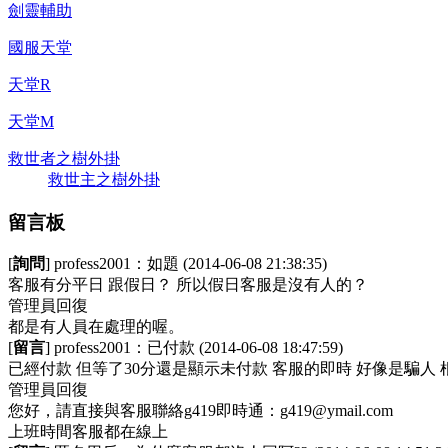
劍靈輔助
國服天堂
天堂R
天堂M
救世者之樹外掛
救世主之樹外掛
留言板
[
詢問
] profess2001：
如題
(2014-06-08 21:38:35)
客服有分平日 跟假日？ 所以假日客服是沒有人的？
管理員回復
都是有人員在處理的喔。
[
留言
] profess2001：
已付款
(2014-06-08 18:47:59)
已經付款 但等了30分還是顯示未付款 客服的即時 好像是騙人
管理員回復
您好，請直接與客服聯絡g419即時通：
g419@ymail.com
上班時間客服都在線上