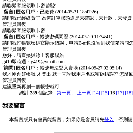
請聯繫客服領取卡密 謝謝
[
留言
] 匿名用戶：
已繳費
(2014-05-31 18:47:26)
請問我已經繳費了 為何訂單狀態還是未確認，未付款，未發貨
管理員回復
請聯繫客服領取卡密
[
留言
] 匿名用戶：
帳號密碼問題
(2014-05-29 11:34:41)
請問我打帳號密碼它顯示錯誤，申請E-m也沒寄到我信箱請問怎
管理員回復
您好，請直接與線上客服聯絡
g419即時通：
g419@ymail.com
[
詢問
] 匿名用戶：
帳號無法登入賣場
(2014-05-27 02:05:14)
我才剛創好帳號 才登出 就一直說我用戶名或密碼錯誤?? 怎麼回
管理員回復
建議重新再創一個帳密就可
總計
289
個記錄
第一頁 ...
上一頁
[14]
[15]
16
[17]
[18]
我要留言
本留言版只有會員能留言，如果你是會員請先
登入
，否則請