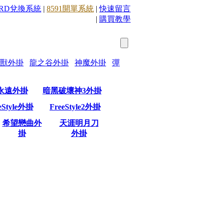
ARD兌換系統
|
8591開單系統
|
快速留言
|
購買教學
獸外掛
龍之谷外掛
神魔外掛
彈
永遠外掛
暗黑破壞神3外掛
eStyle外掛
FreeStyle2外掛
希望戀曲外
天涯明月刀
掛
外掛