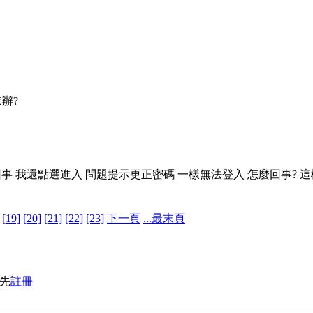
辦?
事 我還點選進入 問題提示更正密碼 一樣無法登入 怎麼回事? 這
[19]
[20]
[21]
[22]
[23]
下一頁
...最末頁
先
註冊