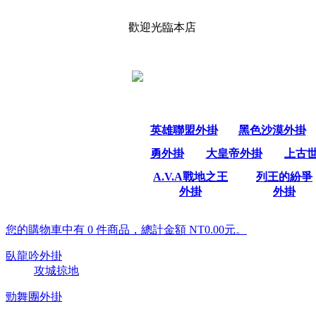
歡迎光臨本店
英雄聯盟外掛
黑色沙漠外掛
勇外掛
大皇帝外掛
上古
A.V.A戰地之王
列王的紛爭
外掛
外掛
您的購物車中有 0 件商品，總計金額 NT0.00元。
臥龍吟外掛
攻城掠地
勁舞團外掛