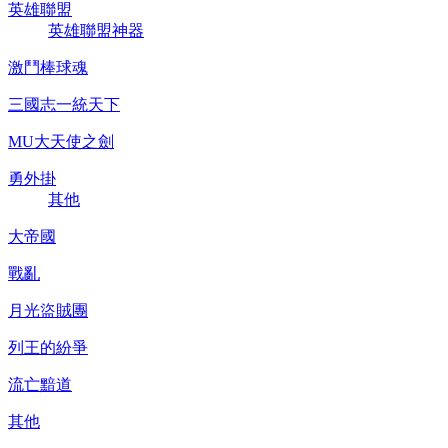
英雄聯盟
英雄聯盟神器
激鬥棒球魂
三國志一統天下
MU大天使之劍
勇外掛
其他
大帝國
戰亂
月光盜賊團
列王的紛爭
流亡黯道
其他