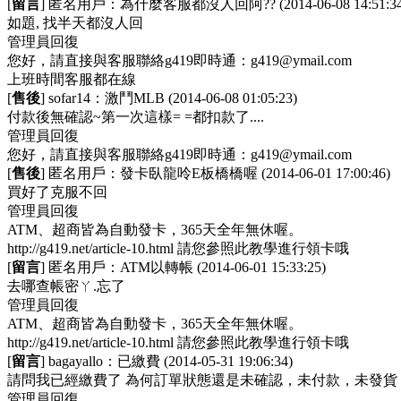
[
留言
] 匿名用戶：
為什麼客服都沒人回阿??
(2014-06-08 14:51:3
如題, 找半天都沒人回
管理員回復
您好，請直接與客服聯絡g419即時通：
g419@ymail.com
上班時間客服都在線
[
售後
] sofar14：
激鬥MLB
(2014-06-08 01:05:23)
付款後無確認~第一次這樣= =都扣款了....
管理員回復
您好，請直接與客服聯絡g419即時通：
g419@ymail.com
[
售後
] 匿名用戶：
發卡臥龍呤E板橋橋喔
(2014-06-01 17:00:46)
買好了克服不回
管理員回復
ATM、超商皆為自動發卡，365天全年無休喔。
http://g419.net/article-10.html 請您參照此教學進行領卡哦
[
留言
] 匿名用戶：
ATM以轉帳
(2014-06-01 15:33:25)
去哪查帳密ㄚ.忘了
管理員回復
ATM、超商皆為自動發卡，365天全年無休喔。
http://g419.net/article-10.html 請您參照此教學進行領卡哦
[
留言
] bagayallo：
已繳費
(2014-05-31 19:06:34)
請問我已經繳費了 為何訂單狀態還是未確認，未付款，未發貨 訂單號碼
管理員回復