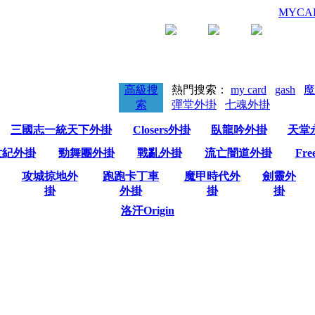
MYC
高級搜
熱門搜索：
my card
gash
魔
索
彈堂外掛
七魂外掛
三國志一統天下外掛
Closers外掛
臥龍吟外掛
天堂
世紀外掛
勁舞團外掛
戰亂外掛
流亡闇道外掛
Fre
攻城掠地外
跑跑卡丁車
魔甲時代外
劍靈外
掛
外掛
掛
掛
洛汗Origin